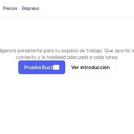
Precios
Empresa
zz,
infinitas
habili
ligencia persistente para tu espacio de trabajo. Que aporta m
contexto y la habilidad adecuada a cada tarea.
Prueba Buzz
Ver introducción