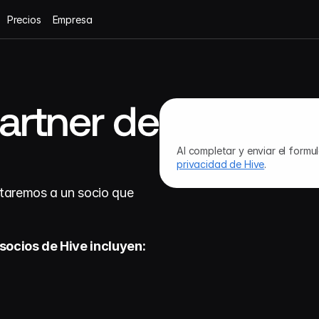
Precios
Empresa
rtner de 
Al completar y enviar el formul
privacidad de Hive
.
ntaremos a un socio que 
 socios de Hive incluyen: