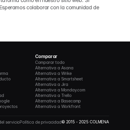
taforma como en nuestro sitio web. Si 
. Esperamos colaborar con la comunidad de 
Comparar
Comparar todo
Alternativa a Asana
orma
Alternativa a Wrike
oducto
Alternativa a Smartsheet
Alternativa a Jira
Alternativa a Monday.com
ad
Alternativa a Trello
oogle
Alternativa a Basecamp
proyectos
Alternativa a Workfront
©
2015 -
2025
COLMENA
el servicio
Política de privacidad