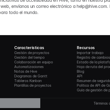
ciativas de accesibilidad en Hive, tanto en nuestra pla
io web, envíanos un correo electrónico a help@hive.com
 para todo el mundo.
Características
Recursos
Gestión de proyectos
Importar trabajo
Gestión del tiempo
Registro de cambios
Colaboración en equipo
Estado de la plataf
Automatizaciones
Hoja de ruta del pr
Notas de Hive
Blog
Diagramas de Gantt
API
Tableros Kanban
Resumen de segurid
Plantillas de proyectos
Política de API de G
Guía de gestión de 
Términos d