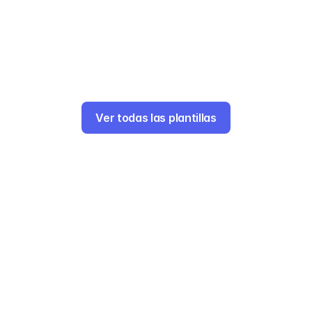
Dirigir una agencia de marketing
La plantilla incluye: Acciones, campos 
personalizados, hitos.
Ver todas las plantillas